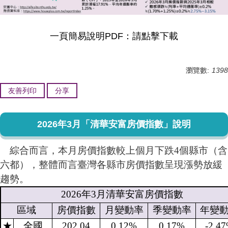
一頁簡易說明PDF：
請點擊下載
瀏覽數:
1398
友善列印
分享
2026年3月「清華安富房價指數」說明
綜合而言，本月房價指數較上個月下跌4個縣市（含
六都），整體而言臺灣各縣市房價指數呈現漲勢放緩
趨勢。
2026
年
3
月清華安富房價指數
區域
房價指數
月變動率
季變動率
年變
★
全國
202.04
0.12%
0.17%
-2.4