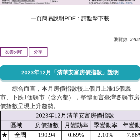
一頁簡易說明PDF：
請點擊下載
瀏覽數:
3402
友善列印
分享
2023年12月「清華安富房價指數」說明
綜合而言，本月房價指數較上個月上漲15個縣
市、下跌1個縣市（含六都），整體而言臺灣各縣市房
價指數呈現上升趨勢。
2023
年
12
月清華安富房價指數
區域
房價指數
月變動率
季變動率
年變
★
全國
190.94
0.69%
2.10%
7.86