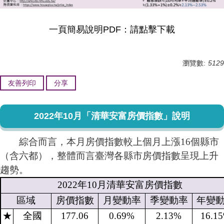
一頁簡易說明PDF：
請點擊下載
瀏覽數:
5129
友善列印
分享
2022年10月「清華安富房價指數」說明
綜合而言，本月房價指數較上個月上漲16個縣市
（含六都），整體而言臺灣各縣市房價指數呈現上升
趨勢。
2022
年
10
月清華安富房價指數
區域
房價指數
月變動率
季變動率
年變
★
全國
177.06
0.69%
2.13%
16.1