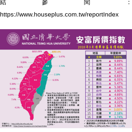
結參閱：
https://www.houseplus.com.tw/reportIndex