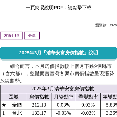
一頁簡易說明PDF：
請點擊下載
瀏覽數:
3820
友善列印
分享
2025年3月「清華安富房價指數」說明
綜合而言，本月房價指數較上個月下跌9個縣市
（含六都），整體而言臺灣各縣市房價指數呈現漲勢
放緩趨勢。
2025
年
3
月清華安富房價指數
區域
房價指數
月變動率
季變動率
年變
★
全國
212.13
0.03%
0.03%
5.83
1
台北
133.17
-0.03%
-0.03%
3.36