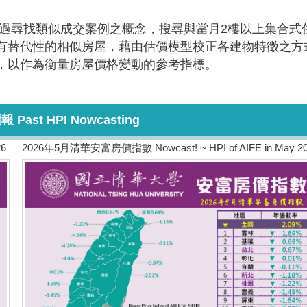
過尋找類似成交案例之概念，搜尋與當月2樓以上集合式
有替代性的相似房屋，藉由估價模型校正各建物特徵之方
，以作為衡量房屋價格變動的參考指標。
st HPI Nowcasting
26
2026年5月清華安富房價指數 Nowcast! ~ HPI of AIFE in May 2