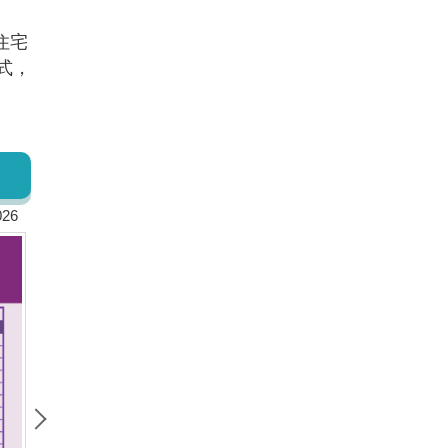
住宅
式，
026
2026年4月清華安富房價指數 Nowcast! ~ HPI of AIFE in April 2