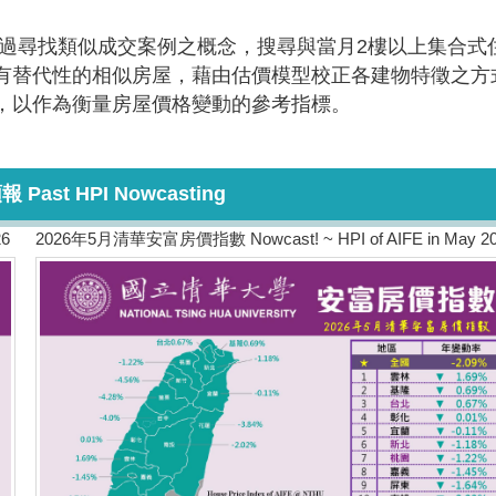
過尋找類似成交案例之概念，搜尋與當月2樓以上集合式
有替代性的相似房屋，藉由估價模型校正各建物特徵之方
，以作為衡量房屋價格變動的參考指標。
st HPI Nowcasting
26
2026年5月清華安富房價指數 Nowcast! ~ HPI of AIFE in May 2