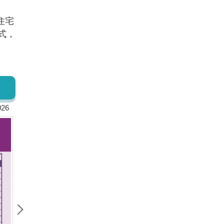
住宅
式，
026
2026年4月清華安富房價指數 Nowcast! ~ HPI of AIFE in April 2