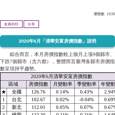
瀏覽數:
1535
友善列印
分享
2020年6月「清華安富房價指數」說明
綜合而言，本月房價指數較上個月上漲9個縣市、
下跌7個縣市（含六都），整體而言臺灣各縣市房價指
數呈現持平趨勢。
2020
年
6
月清華安富房價指數
區域
房價指數
月變動率
季變動率
年變
★
全國
126.76
0.14%
0.43%
2.94
1
台北
102.67
0.02%
-0.04%
0.69
2
新北
112.01
0.05%
0.07%
0.67
3
桃園
122.30
0.11%
0.21%
1.64