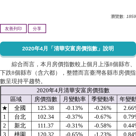
瀏覽數:
1859
友善列印
分享
2020年4月「清華安富房價指數」說明
綜合而言，本月房價指數較上個月上漲8個縣市、
下跌8個縣市（含六都），整體而言臺灣各縣市房價指
數呈現持平趨勢。
2020
年
4
月清華安富房價指數
區域
房價指數
月變動率
季變動率
年變
★
全國
125.38
-0.13%
-0.26%
2.66
1
台北
102.34
-0.37%
-0.67%
0.79
2
新北
111.37
-0.31%
-0.58%
0.44
3
桃園
120.32
-0.65%
-1.23%
0.84