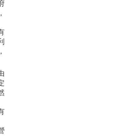
府
，
有
利
，
由
定
然
有
營