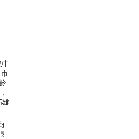
集中
中市
屋齡
看，
高雄
商
限