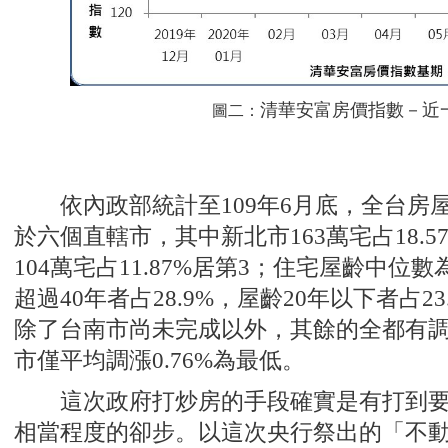
清華安富房價指數－近
圖二：
依內政部統計至109年6月底，全台房屋
於六個直轄市，其中新北市163萬宅占18.5
104萬宅占11.87%居第3；住宅屋齡中位數為
超過40年者占28.9%，屋齡20年以下者占
除了台南市尚未完成以外，其餘的全都有調
市僅平均調漲0.76%為最低。
這次政府打炒房的手段確實是有打到要
相當程度的卻步。以這次央行祭出的「不