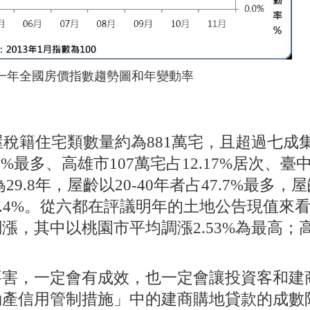
一年全國房價指數趨勢圖和年變動率
稅籍住宅類數量約為881萬宅，且超過七成
7%最多、高雄市107萬宅占12.17%居次、臺
29.8年，屋齡以20-40年者占47.7%最多，
23.4%。從六都在評議明年的土地公告現值來
漲，其中以桃園市平均調漲2.53%為最高；
害，一定會有成效，也一定會讓投資客和建
動產信用管制措施」中的建商購地貸款的成數