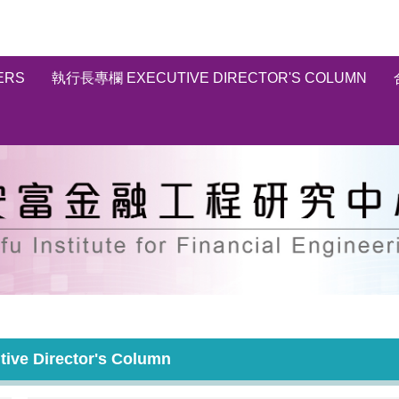
ERS
執行長專欄 EXECUTIVE DIRECTOR'S COLUMN
e Director's Column