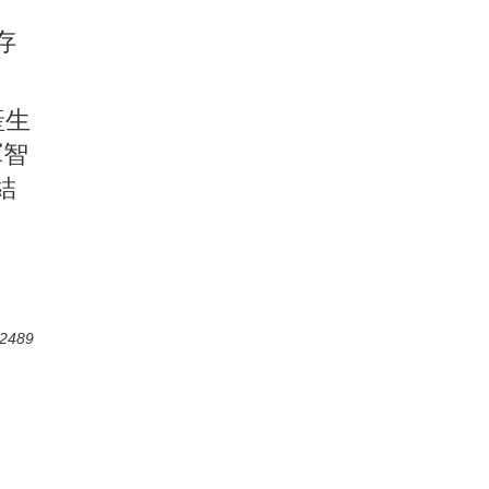
。
存
產生
軍智
結
2489