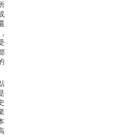
所
或
還
，
受
都
的
點
是
史
業
本
高