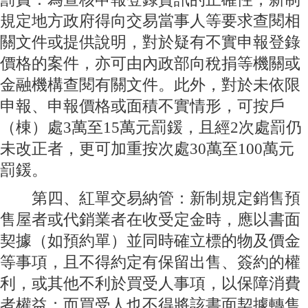
規定地方政府得向交易當事人等要求查閱相
關文件或提供說明，對於疑有不實申報登錄
價格的案件，亦可由內政部向稅捐等機關或
金融機構查閱有關文件。此外，對於未依限
申報、申報價格或面積不實情形，可按戶
（棟）處3萬至15萬元罰鍰，且經2次處罰仍
未改正者，更可加重按次處30萬至100萬元
罰鍰。
第四、紅單交易納管：新制規定銷售預
售屋者或代銷業者在收受定金時，應以書面
契據（如預約單）並同時確立標的物及價金
等事項，且不得約定有保留出售、簽約的權
利，或其他不利於買受人事項，以保障消費
者權益；而買受人也不得將該書面契據轉售