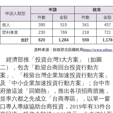
申請
核准
申請人類型
件數
金額
件數
金額
個人
390
515
341
457
營利事業
230
769
218
721
合計
620
1,284
559
1,178
資料來源：財政部北區國稅局
https://www.ntbna.
經濟部推「投資台灣3大方案」（如圖
二），包含「歡迎台商回台投資行動方
案」、「根留台灣企業加速投資行動方案」
及「中小企業加速投資行動方案」；台中市
府搶這波「回鄉熱」，推出各項招商措施，
並率六都之先成立「台商專區」，以單一窗
口專人專線協助台商投資，2019年有33件台