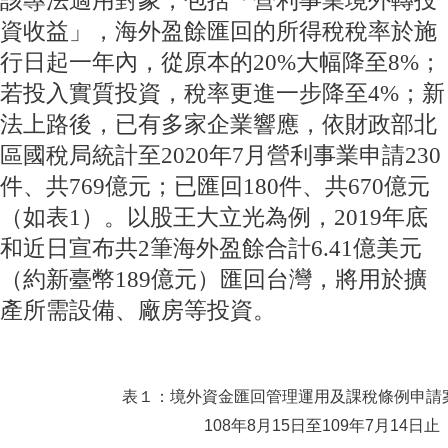
該專法適用對象，包括「營利事業境外轉投
資收益」，海外盈餘匯回的所得稅稅率於施
行日起一年內，從原本的20%大幅降至8%；
若投入實質投資，稅率更進一步降至4%；新
法上路後，已有多家企業響應，依財政部北
區國稅局統計至2020年7月營利事業申請230
件、共769億元；已匯回180件、共670億元
（如表1）。以股王大立光為例，2019年底
和近日宣布共2筆海外盈餘合計6.41億美元
（約新臺幣189億元）匯回台灣，將用於擴
產所需設備、廠房等投資。
表１：境外資金匯回管理運用及課稅條例申請
108
年8月15日至109年7月14日止