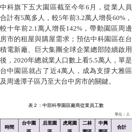
中科旗下五大園區截至今年6月，從業人員
合計有5萬多人，較5年前3.2萬人增長60%，
較十年前2.1萬人增長142%，帶動園區周邊
房市的租屋與購屋需求；預估中科園區在台
積電新廠、巨大集團全球企業總部陸續啟用
後，2020年總就業人口數上看5.5萬人，單是
台中園區就占了近4萬人，成為支撐大雅區
及周邊潭子區乃至大台中房市的關鍵。
表２：中部科學園區廠商從業員工數
單位：人
台中園
后里園
虎尾園
二林
中興
時間
合計
區
區
區
園區
園區