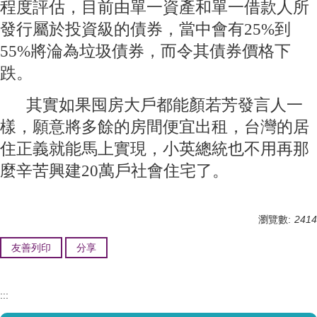
程度評估，目前由單一資產和單一借款人所
發行屬於投資級的債券，當中會有25%到
55%將淪為垃圾債券，而令其債券價格下
跌。
其實如果囤房大戶都能顏若芳發言人一
樣，願意將多餘的房間便宜出租，台灣的居
住正義就能馬上實現，小英總統也不用再那
麼辛苦興建20萬戶社會住宅了。
瀏覽數:
2414
友善列印
分享
:::