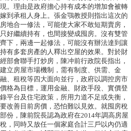
現。理由是政府擔心持有成本的增加會被轉
嫁到承租人身上。張金鶚教授則指出這次的
房地合一修法，可能使大家不敢短期賣房，
只好繼續持有，也間接變成囤房。沒有雙管
齊下，兩邊一起修法，可能沒有辦法達到讓
持有多套房產的人釋出空屋的效果。對於財
經部會聯手打炒房，陳冲前行政院長指出，
建立房屋市場機制，需有制度、供需、金
融、租稅等四大面向並行，政府以調控房市
價格為目標，運用金融、財政手段、實價登
錄平台及住宅政策，所用力道不足或失衡，
要改善目前房價，恐怕難以見效。就囤房稅
部份，陳前院長認為政府在2014年調高房屋
稅，同時又放任一個家庭合計三戶以內仍適