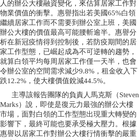
人的辦公大樓融資變化，來估算居家工作對
物業價值的衝擊。惠譽指出若美國65%白領
繼續居家工作而不需要到辦公室上班，美國
辦公大樓的價值最高可能腰斬逾半。惠譽分
析在新冠疫情得到控制後，若防疫期間的居
家工作型態，已崛起成為不可逆轉的趨勢，
就算白領平均每周居家工作僅一天半，也會
令辦公室的空間需求減少9.8%，租金收入下
跌12.2%，使大樓價值銳減44.5%。
主導該報告團隊的負責人馬克斯（Steven
Marks）說，即使是復元力最強的辦公大樓
市場，面對白領的工作型態出現重大轉變的
影響下，最終可能也要承受極大壓力。根據
惠譽以居家工作對辦公大樓行情衝擊的嚴重