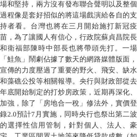
場和堅持，兩方沒有發布聯合聲明以及整個
過程像是套好招似的將這場戲演給各自的支
持者看。台灣也將在三月開始施打新冠疫
苗，為了讓國人有信心，行政院蘇貞昌院長
和衛福部陳時中部長也將帶頭先打。一場
「鮭魚」鬧劇佔據了數天的網路媒體版面，
宣傳的力度壓過了重要的野火、飛安、缺水
和藻礁公投等相關報導。央行與財政部從去
年底開始制定的打炒房政策，近期再深化、
加強，除了「房地合一稅」修法外，實價登
錄2.0預計7月實施，同時央行也祭出第二波
的選擇性信用管制，針對個人、法人、豪
宅、工業區閒置土地等來降低貸款成數（如