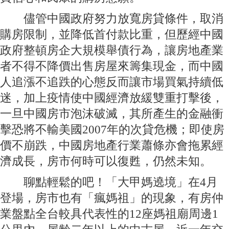
儘管中國政府努力放寬房貸條件，取消
購房限制，並降低首付款比重，但歷經中國
政府整頓房企大規模舉債行為，讓房地產業
者不得不降價出售房屋來籌集現金，而中國
人追漲不追跌的心態反而讓市場買氣持續低
迷，加上疫情使中國經濟放緩雙重打擊後，
一旦中國房市泡沫破滅，其所產生的金融衝
擊恐將不輸美國2007年的次貸危機；即使房
價不崩跌，中國房地產行業蕭條亦會拖累經
濟成長，房市何時可以復甦，仍然未知。
聊點輕鬆的吧！「大甲媽遶境」在4月
登場，房市也有「瘋媽祖」的現象，有房仲
業盤點全台較具代表性的12座媽祖廟周邊1