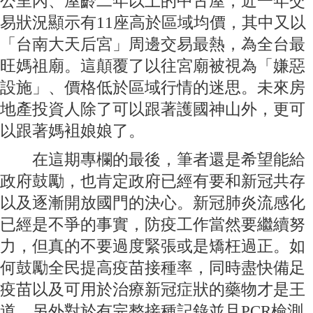
公里內、屋齡二年以上的中古屋，近一年交
易狀況顯示有11座高於區域均價，其中又以
「台南大天后宮」周邊交易最熱，為全台最
旺媽祖廟。這顛覆了以往宮廟被視為「嫌惡
設施」、價格低於區域行情的迷思。未來房
地產投資人除了可以跟著護國神山外，更可
以跟著媽袓娘娘了。
在這期專欄的最後，筆者還是希望能給
政府鼓勵，也肯定政府已經有要和新冠共存
以及逐漸開放國門的決心。新冠肺炎流感化
已經是不爭的事實，防疫工作當然要繼續努
力，但真的不要過度緊張或是矯枉過正。如
何鼓勵全民提高疫苗接種率，同時盡快備足
疫苗以及可用於治療新冠症狀的藥物才是王
道。另外對於有完整接種記錄並且PCR檢測