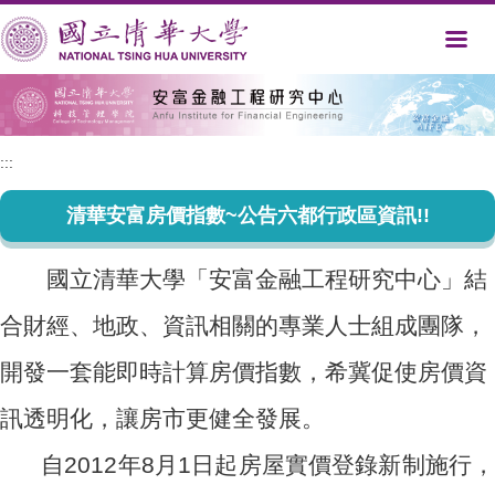
跳
到
主
要
內
容
區
:::
清華安富房價指數~公告六都行政區資訊!!
國立清華大學「安富金融工程研究中心」結
合財經、地政、資訊相關的專業人士組成團隊，
開發一套能即時計算房價指數，希冀促使房價資
訊透明化，讓房市更健全發展。
自2012年8月1日起房屋實價登錄新制施行，