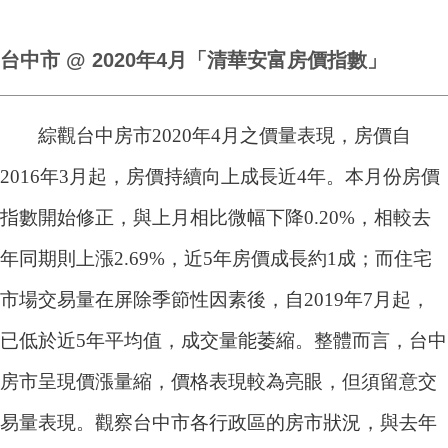
台中市 @ 2020年4月「清華安富房價指數」
綜觀台中房市
2020
年
4
月之價量表現，房價自
2016
年
3
月起，房價持續向上成長近
4
年。本月份房價
指數開始修正，與上月相比微幅下降
0.20%
，相較去
年同期則上漲
2.69%
，近
5
年房價成長約
1
成；而住宅
市場交易量在屏除季節性因素後，自
2019
年
7
月起，
已低於近
5
年平均值，成交量能萎縮。整體而言，台中
房市呈現價漲量縮，價格表現較為亮眼，但須留意交
易量表現。觀察台中市各行政區的房市狀況，與去年