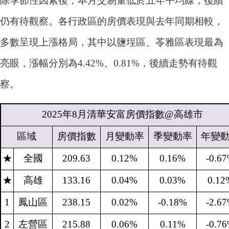
除季節性因素後，本月交易量低於五年平均線，後續
仍有待觀察。各行政區的房價表現與去年同期相較，
多數呈現上漲格局，其中以鹽埕區、苓雅區表現最為
亮眼，漲幅分別為4.42%、0.81%，後續走勢有待觀
察。
2025
年
8
月清華安富房價指數
@
高雄市
區域
房價指數
月變動率
季變動率
年變
★
全國
209.63
0.12%
0.16%
-0.6
★
高雄
133.16
0.04%
0.03%
0.12
1
鳳山區
238.15
0.02%
-0.18%
-2.6
2
左營區
215.88
0.06%
0.11%
-0.7