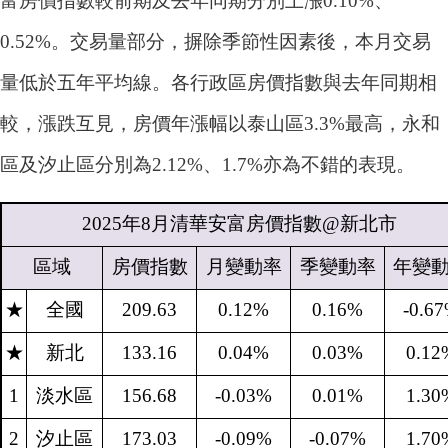
富房價指數較前期及去年同期分別上漲0.10%、
0.52%。交易量部分，摒除季節性因素後，本月交易
量低於五年平均線。各行政區房價指數與去年同期相
較，漲跌互見，房價年漲幅以泰山區3.3%最高，永和
區及汐止區分別為2.12%、1.7%亦為不錯的表現。
2025
年
8
月清華安富房價指數
@
新北市
區域
房價指數
月變動率
季變動率
年變
★
全國
209.63
0.12%
0.16%
-0.6
★
新北
133.16
0.04%
0.03%
0.12
1
淡水區
156.68
-0.03%
0.01%
1.30
2
汐止區
173.03
-0.09%
-0.07%
1.70