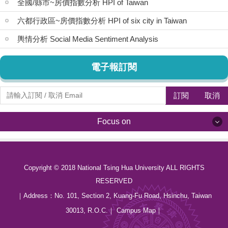
全國/縣市~房價指數分析 HPI of Taiwan
六都行政區~房價指數分析 HPI of six city in Taiwan
輿情分析 Social Media Sentiment Analysis
電子報訂閱
訂閱
取消
Focus on
Focus on
Copyright © 2018 National Tsing Hua University ALL RIGHTS
最新消息 News
RESERVED
關於我們 About us
｜Address：
No. 101, Section 2, Kuang-Fu Road, Hsinchu, Taiwan
30013, R.O.C.
｜
Campus Map
｜
中心成員 Members