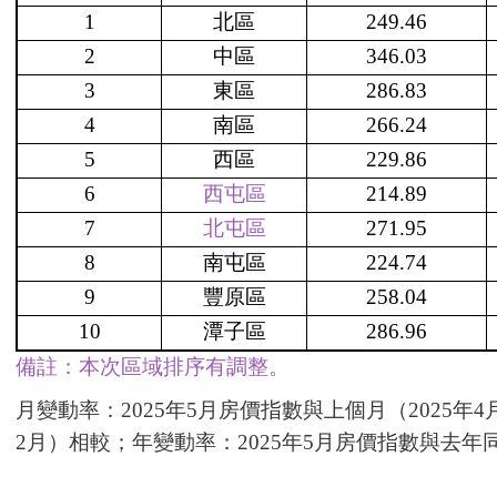
1
北區
249.46
2
中區
346.03
3
東區
286.83
4
南區
266.24
5
西區
229.86
6
西屯區
214.89
7
北屯區
271.95
8
南屯區
224.74
9
豐原區
258.04
10
潭子區
286.96
備註：本次區域排序有調整。
月變動率：2025年5月房價指數與上個月（2025年4
2月）相較；年變動率：2025年5月房價指數與去年同