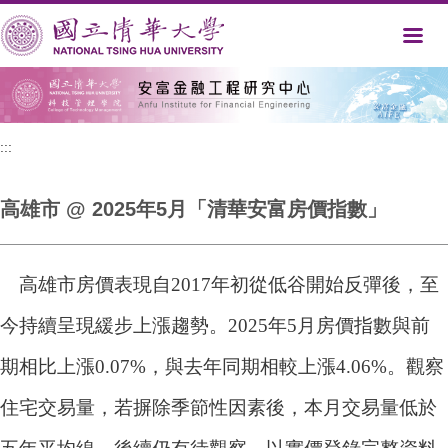
跳
到
主
要
內
容
區
:::
高雄市 @ 2025年5月「清華安富房價指數」
高雄市房價表現自2017年初從低谷開始反彈後，至
今持續呈現緩步上漲趨勢。2025年5月房價指數與前
期相比上漲0.07%，與去年同期相較上漲4.06%。觀察
住宅交易量，若摒除季節性因素後，本月交易量低於