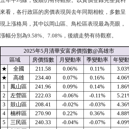
五年平均線，後續仍有待觀察。以實價登錄完整資料
來看，各行政區的房價表現與去年同期相較，多數呈
現上漲格局，其中以岡山區、鳥松區表現最為亮眼，
漲幅分別為9.58%、7.08%，後續走勢有待觀察。
2025
年
5
月清華安富房價指數
@
高雄市
區域
房價指數
月變動率
季變動率
年變
★
全國
211.58
0.06%
0.11%
3.03
★
高雄
234.40
0.07%
0.16%
4.06
1
鳳山區
241.96
0.09%
0.14%
1.86
2
左營區
222.03
-0.06%
-0.11%
5.21
3
鼓山區
208.41
-0.02%
-0.03%
4.36
4
楠梓區
270.90
0.22%
0.36%
4.88
5
三民區
240.33
-0.04%
-0.07%
4.09