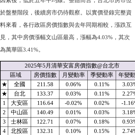
因素後，低於五年平均線。整體而言，台北市房市位
於盤整階段，後續房市仍待觀察。以實價登錄完整資
料來看，各行政區房價指數與去年同期相較，漲跌互
見，其中房價漲幅文山區最高，漲幅為4.03%，其次
為萬華區3.41%。
2025
年
5
月清華安富房價指數
@
台北市
區域
房價指數
月變動率
季變動率
年變
★
全國
211.58
0.06%
0.11%
3.03
★
台北
133.37
0.03%
0.11%
2.27
1
大安區
116.64
-0.02%
0.02%
-1.1
2
中山區
140.49
0.01%
0.03%
3.18
3
士林區
122.71
0.07%
0.18%
0.93
4
北投區
132.31
0.10%
0.15%
2.74