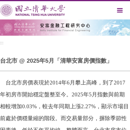
跳
到
主
要
內
容
區
:::
台北市 @ 2025年5月「清華安富房價指數」
台北市房價表現於2014年6月攀上高峰，到了2017
年初房市開始穩定盤整至今。2025年5月指數與前期
相較增加0.03%，較去年同期上漲2.27%，顯示市場目
前處於價穩量縮的階段。而交易量部分，摒除季節性