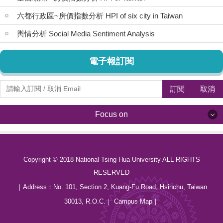
六都行政區~房價指數分析 HPI of six city in Taiwan
輿情分析 Social Media Sentiment Analysis
電子報訂閱
訂閱
取消
Focus on
Focus on
Copyright © 2018 National Tsing Hua University ALL RIGHTS
最新消息 News
RESERVED
關於我們 About us
｜Address：
No. 101, Section 2, Kuang-Fu Road, Hsinchu, Taiwan
30013, R.O.C.
｜
Campus Map
｜
中心成員 Members