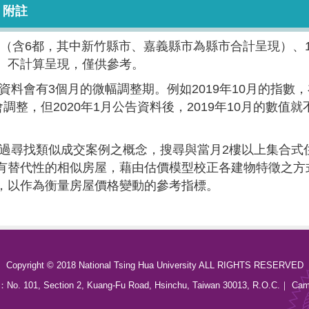
附註
（含6都，其中新竹縣市、嘉義縣市為縣市合計呈現）、1
）不計算呈現，僅供參考。
料會有3個月的微幅調整期。例如2019年10月的指數，
會調整，但2020年1月公告資料後，2019年10月的數值就
過尋找類似成交案例之概念，搜尋與當月2樓以上集合式
有替代性的相似房屋，藉由估價模型校正各建物特徵之方
，以作為衡量房屋價格變動的參考指標。
Copyright © 2018 National Tsing Hua University ALL RIGHTS RESERVED
s：
No. 101, Section 2, Kuang-Fu Road, Hsinchu, Taiwan 30013, R.O.C.
｜
Cam