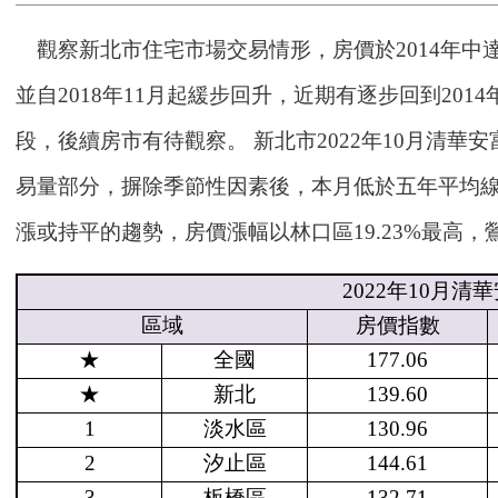
觀察新北市住宅市場交易情形，房價於2014年中達
並自2018年11月起緩步回升，近期有逐步回到20
段，後續房市有待觀察。 新北市2022年10月清華安
易量部分，摒除季節性因素後，本月低於五年平均
漲或持平的趨勢，房價漲幅以林口區19.23%最高，鶯
2022
年
10
月清華
區域
房價指數
★
全國
177.06
★
新北
139.60
1
淡水區
130.96
2
汐止區
144.61
3
板橋區
132.71