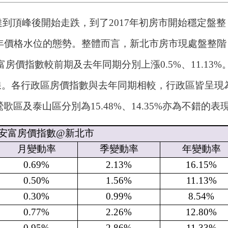
到頂峰後開始走跌，到了2017年初房市開始穩定盤整
14年價格水位的態勢。整體而言，新北市房市現處盤整階
富房價指數較前期及去年同期分別上漲0.5%、11.13%
線。各行政區房價指數與去年同期相較，行政區皆呈現
歌區及泰山區分別為15.48%、14.35%亦為不錯的表
安富房價指數
@
新北市
月變動率
季變動率
年變動率
0.69%
2.13%
16.15%
0.50%
1.56%
11.13%
0.30%
0.99%
8.54%
0.77%
2.26%
12.80%
0.95%
2.86%
11.33%