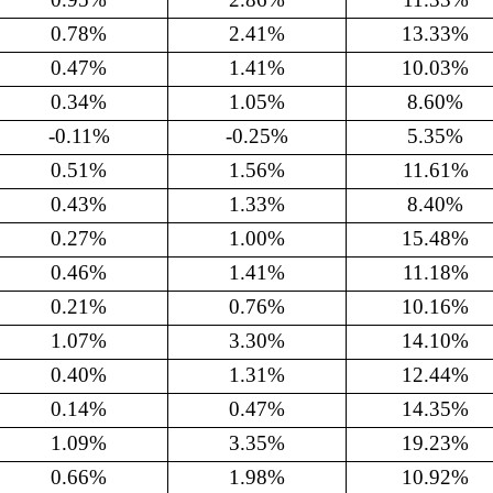
0.78%
2.41%
13.33%
0.47%
1.41%
10.03%
0.34%
1.05%
8.60%
-0.11%
-0.25%
5.35%
0.51%
1.56%
11.61%
0.43%
1.33%
8.40%
0.27%
1.00%
15.48%
0.46%
1.41%
11.18%
0.21%
0.76%
10.16%
1.07%
3.30%
14.10%
0.40%
1.31%
12.44%
0.14%
0.47%
14.35%
1.09%
3.35%
19.23%
0.66%
1.98%
10.92%