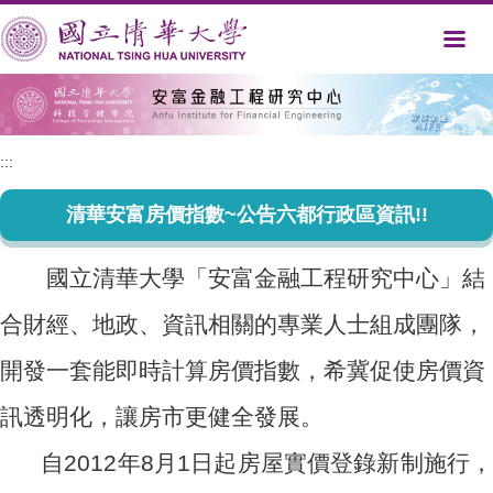
跳
到
主
要
內
容
區
:::
清華安富房價指數~公告六都行政區資訊!!
國立清華大學「安富金融工程研究中心」結
合財經、地政、資訊相關的專業人士組成團隊，
開發一套能即時計算房價指數，希冀促使房價資
訊透明化，讓房市更健全發展。
自2012年8月1日起房屋實價登錄新制施行，