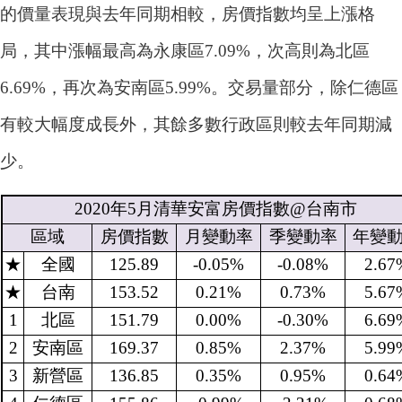
的價量表現與去年同期相較，房價指數均呈上漲格
局，其中漲幅最高為永康區7.09%，次高則為北區
6.69%，再次為安南區5.99%。交易量部分，除仁德區
有較大幅度成長外，其餘多數行政區則較去年同期減
少。
2020
年
5
月清華安富房價指數
@
台南市
區域
房價指數
月變動率
季變動率
年變
★
全國
125.89
-0.05%
-0.08%
2.67
★
台南
153.52
0.21%
0.73%
5.67
1
北區
151.79
0.00%
-0.30%
6.69
2
安南區
169.37
0.85%
2.37%
5.99
3
新營區
136.85
0.35%
0.95%
0.64