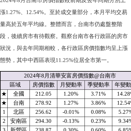
2024年8月台南市房價指數較前期及去年同期分別上
漲1.27%、12.54%。至於成交量部分，本月平均交易
量高於五年平均線。整體而言，台南市仍處盤整階
段，後續房市有待觀察。觀察台南市各行政區的房市
狀況，與去年同期相較，各行政區房價指數均呈上漲
態勢，其中中西區表現11.25%位居全市第一。
2024
年
8
月清華安富房價指數
@
台南市
區域
房價指數
月變動率
季變動率
年變
★
全國
212.05
1.20%
3.71%
14.2
★
台南
278.92
1.27%
3.86%
12.5
1
北區
256.62
-0.01%
0.08%
5.27
2
安南區
294.30
-0.13%
0.23%
9.34
3
新營區
238.87
0.30%
0.60%
6.85