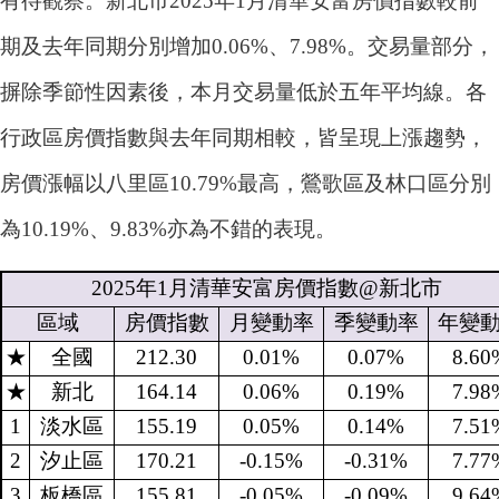
有待觀察。新北市2025年1月清華安富房價指數較前
期及去年同期分別增加0.06%、7.98%。交易量部分，
摒除季節性因素後，本月交易量低於五年平均線。各
行政區房價指數與去年同期相較，皆呈現上漲趨勢，
房價漲幅以八里區10.79%最高，鶯歌區及林口區分別
為10.19%、9.83%亦為不錯的表現。
2025
年
1
月清華安富房價指數
@
新北市
區域
房價指數
月變動率
季變動率
年變
★
全國
212.30
0.01%
0.07%
8.60
★
新北
164.14
0.06%
0.19%
7.98
1
淡水區
155.19
0.05%
0.14%
7.51
2
汐止區
170.21
-0.15%
-0.31%
7.77
3
板橋區
155.81
-0.05%
-0.09%
9.64