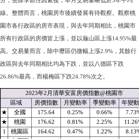
分，去除季節性因素後，本月交易量略低於5年平均
線。整體而言，桃園房市後續發展有待觀察。觀察桃
園市各行政區的房市表現，與去年同期相比，桃園市
所有行政區的房價皆上漲，並以龜山區上漲14.95%最
高。交易量而言，除中壢區仍微幅上漲2.9%，其餘行
政區與去年同期相比均為下跌，並以八德區下跌
26.86%最高，而楊梅區下跌24.78%次之。
2023
年
2
月清華安富房價指數
@
桃園市
區域
房價指數
月變動率
季變動率
年變
★
全國
175.64
0.25%
0.66%
7.73
★
桃園
176.62
0.81%
2.25%
11.2
1
桃園區
164.62
0.47%
1.22%
8.13