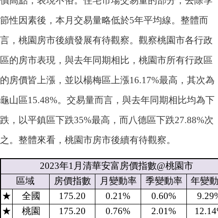
價高點，表現不俗。住宅市場交易量的部分，去除季
節性因素後，本月交易量略低於5年平均線。整體而
言，桃園房市後續發展有待觀察。觀察桃園市各行政
區的房市表現，與去年同期相比，桃園市所有行政區
的房價皆上漲，並以楊梅區上漲16.17%最高，其次為
龜山區15.48%。交易量而言，與去年同期相比均為下
跌，以平鎮區下跌35%最高，而八德區下跌27.88%次
之。整體來看，桃園市房市後續有待觀察。
2023
年
1
月清華安富房價指數
@
桃園市
區域
房價指數
月變動率
季變動率
年變
★
全國
175.20
0.21%
0.60%
9.29
★
桃園
175.20
0.76%
2.01%
12.1