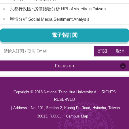
六都行政區~房價指數分析 HPI of six city in Taiwan
輿情分析 Social Media Sentiment Analysis
電子報訂閱
訂閱
取消
Focus on
Focus on
Copyright © 2018 National Tsing Hua University ALL RIGHTS
最新消息 News
RESERVED
關於我們 About us
｜Address：
No. 101, Section 2, Kuang-Fu Road, Hsinchu, Taiwan
30013, R.O.C.
｜
Campus Map
｜
中心成員 Members