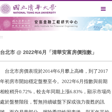
跳
到
主
要
內
容
區
:::
台北市 @ 2022年6月「清華安富房價指數」
台北市房價表現於2014年6月攀上高峰，到了2017
年初房市開始穩定盤整至今。2022年6月指數與前期
相較稍升0.72%，較去年同期上漲6.83%，顯示市場尚
處於盤整階段，暫無持續破盤下探或強力復甦的訊