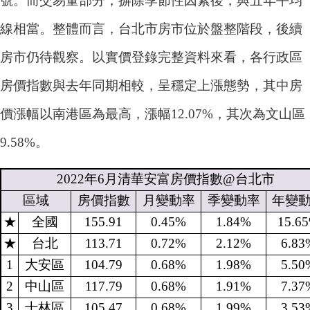
號。而交易量部分，摒除季節性因素後，與五年平均
線相當。整體而言，台北市房市位於盤整階段，後續
房市仍待觀察。以實價登錄完整資料來看，各行政區
房價指數與去年同期相較，呈穩定上漲態勢，其中房
價漲幅以南港區為最高，漲幅12.07%，其次為文山區
9.58%。
2022
年
6
月清華安富房價指數
@
台北市
區域
房價指數
月變動率
季變動率
年變
★
全國
155.91
0.45%
1.84%
15.6
★
台北
113.71
0.72%
2.12%
6.83
1
大安區
104.79
0.68%
1.98%
5.50
2
中山區
117.79
0.68%
1.91%
7.37
3
士林區
105.47
0.68%
1.99%
3.53