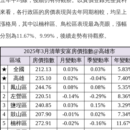
五年平均線，後續仍有待觀察。以實價登錄完整資料
來看，各行政區的房價表現與去年同期相較，均呈上
漲格局，其中以楠梓區、鳥松區表現最為亮眼，漲幅
分別為11.67%、9.99%，後續走勢有待觀察。
2025
年
3
月清華安富房價指數
@
高雄市
區域
房價指數
月變動率
季變動率
年變
★
全國
212.13
0.03%
0.03%
5.83
★
高雄
235.10
0.02%
-0.04%
7.40
1
鳳山區
244.76
0.08%
0.08%
5.35
2
左營區
220.51
-0.14%
-0.29%
8.36
3
鹽埕區
240.85
0.03%
0.15%
3.29
4
鼓山區
207.90
-0.01%
0.02%
7.34
5
楠梓區
272.91
-0.02%
-0.16%
11.6