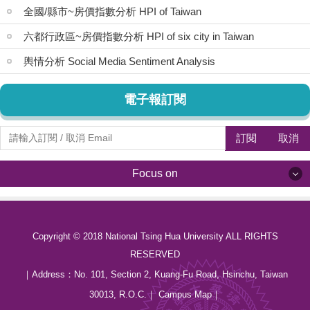
全國/縣市~房價指數分析 HPI of Taiwan
六都行政區~房價指數分析 HPI of six city in Taiwan
輿情分析 Social Media Sentiment Analysis
電子報訂閱
訂閱
取消
Focus on
Focus on
Copyright © 2018 National Tsing Hua University ALL RIGHTS
最新消息 News
RESERVED
關於我們 About us
｜Address：
No. 101, Section 2, Kuang-Fu Road, Hsinchu, Taiwan
30013, R.O.C.
｜
Campus Map
｜
中心成員 Members