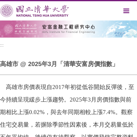
跳
到
主
要
內
容
區
:::
高雄市 @ 2025年3月「清華安富房價指數」
高雄市房價表現自2017年初從低谷開始反彈後，至
今持續呈現緩步上漲趨勢。2025年3月房價指數與前
期相比上漲0.02%，與去年同期相較上漲7.4%。觀察
住宅交易量，若摒除季節性因素後，本月交易量低於