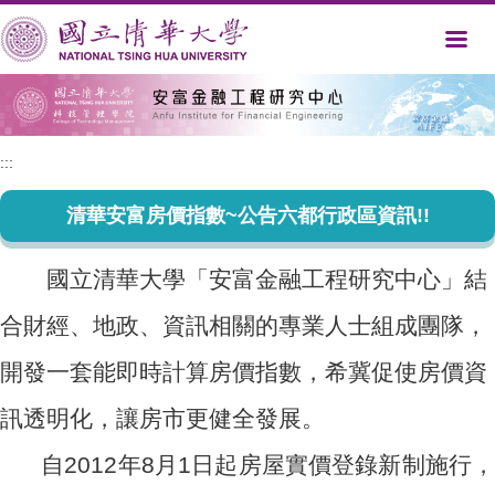
跳
到
主
要
內
容
區
:::
清華安富房價指數~公告六都行政區資訊!!
國立清華大學「安富金融工程研究中心」結
合財經、地政、資訊相關的專業人士組成團隊，
開發一套能即時計算房價指數，希冀促使房價資
訊透明化，讓房市更健全發展。
自2012年8月1日起房屋實價登錄新制施行，