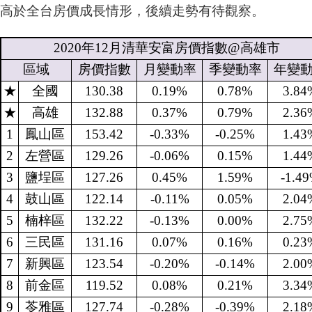
高於全台房價成長情形，後續走勢有待觀察。
2020
年
12
月清華安富房價指數
@
高雄市
區域
房價指數
月變動率
季變動率
年變
★
全國
130.38
0.19%
0.78%
3.84
★
高雄
132.88
0.37%
0.79%
2.36
1
鳳山區
153.42
-0.33%
-0.25%
1.43
2
左營區
129.26
-0.06%
0.15%
1.44
3
鹽埕區
127.26
0.45%
1.59%
-1.4
4
鼓山區
122.14
-0.11%
0.05%
2.04
5
楠梓區
132.22
-0.13%
0.00%
2.75
6
三民區
131.16
0.07%
0.16%
0.23
7
新興區
123.54
-0.20%
-0.14%
2.00
8
前金區
119.52
0.08%
0.21%
3.34
9
苓雅區
127.74
-0.28%
-0.39%
2.18