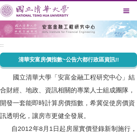
跳
到
主
要
內
容
區
:::
清華安富房價指數~公告六都行政區資訊!!
國立清華大學「安富金融工程研究中心」結
合財經、地政、資訊相關的專業人士組成團隊，
開發一套能即時計算房價指數，希冀促使房價資
訊透明化，讓房市更健全發展。
自2012年8月1日起房屋實價登錄新制施行，