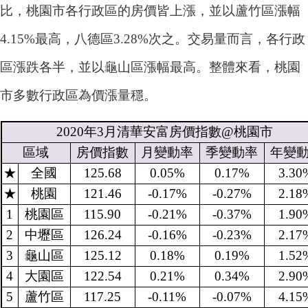
比，桃園市各行政區的房價皆上漲，並以蘆竹區漲幅
4.15%最高，八德區3.28%次之。交易量而言，各行政
區漲跌各半，並以龜山區漲幅最高。整體來看，桃園
市多數行政區為價漲量穩。
2020
年
3
月清華安富房價指數
@
桃園市
區域
房價指數
月變動率
季變動率
年變
★
全國
125.68
0.05%
0.17%
3.30
★
桃園
121.46
-0.17%
-0.27%
2.18
1
桃園區
115.90
-0.21%
-0.37%
1.90
2
中壢區
126.24
-0.16%
-0.23%
2.17
3
龜山區
125.12
0.18%
0.19%
1.52
4
大園區
122.54
0.21%
0.34%
2.90
5
蘆竹區
117.25
-0.11%
-0.07%
4.15