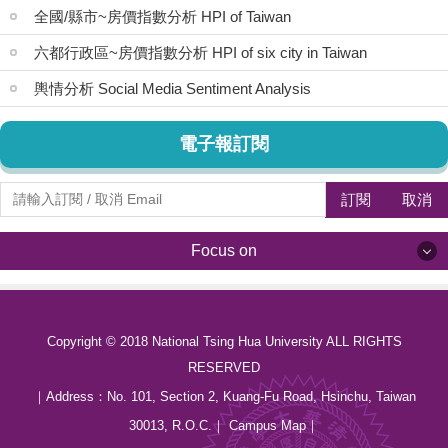
全國/縣市~房價指數分析 HPI of Taiwan
六都行政區~房價指數分析 HPI of six city in Taiwan
輿情分析 Social Media Sentiment Analysis
電子報訂閱
訂閱
取消
Focus on
Focus on
Copyright © 2018 National Tsing Hua University ALL RIGHTS
最新消息 News
RESERVED
關於我們 About us
｜Address：
No. 101, Section 2, Kuang-Fu Road, Hsinchu, Taiwan
30013, R.O.C.
｜
Campus Map
｜
中心成員 Members