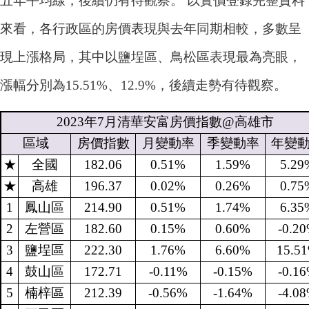
五年平均線，後續仍有待觀察。 以實價登錄完整資料
來看，各行政區的房價表現與去年同期相較，多數呈
現上漲格局，其中以鹽埕區、鳥松區表現最為亮眼，
漲幅分別為15.51%、12.9%，後續走勢有待觀察。
2023
年
7
月清華安富房價指數
@
高雄市
區域
房價指數
月變動率
季變動率
年變
★
全國
182.06
0.51%
1.59%
5.29
★
高雄
196.37
0.02%
0.26%
0.75
1
鳳山區
214.90
0.51%
1.74%
6.35
2
左營區
182.60
0.15%
0.60%
-0.2
3
鹽埕區
222.30
1.76%
6.60%
15.5
4
鼓山區
172.71
-0.11%
-0.15%
-0.1
5
楠梓區
212.39
-0.56%
-1.64%
-4.0