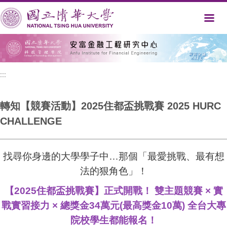
跳
到
主
要
內
容
區
:::
轉知【競賽活動】2025住都盃挑戰賽 2025 HURC
CHALLENGE
找尋你身邊的大學學子中…那個「最愛挑戰、最有想
法的狠角色」！
【2025住都盃挑戰賽】正式開戰！ 雙主題競賽 × 實
戰實習接力 × 總獎金34萬元(最高獎金10萬) 全台大專
院校學生都能報名！