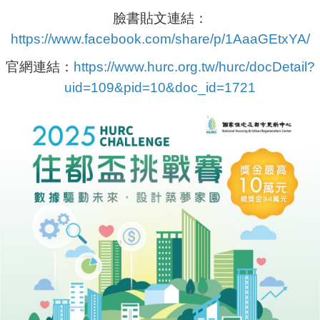
臉書貼文連結：
https://www.facebook.com/share/p/1AaaGEtxYA/
官網連結：
https://www.hurc.org.tw/hurc/docDetail?
uid=109&pid=10&doc_id=1721