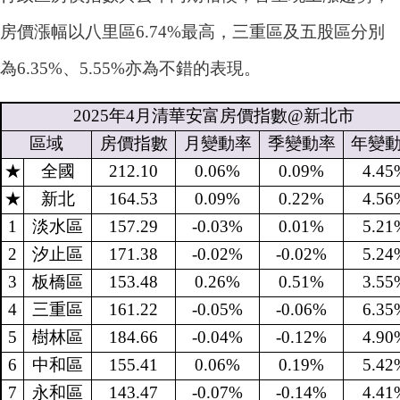
房價漲幅以八里區6.74%最高，三重區及五股區分別
為6.35%、5.55%亦為不錯的表現。
2025
年
4
月清華安富房價指數
@
新北市
區域
房價指數
月變動率
季變動率
年變
★
全國
212.10
0.06%
0.09%
4.45
★
新北
164.53
0.09%
0.22%
4.56
1
淡水區
157.29
-0.03%
0.01%
5.21
2
汐止區
171.38
-0.02%
-0.02%
5.24
3
板橋區
153.48
0.26%
0.51%
3.55
4
三重區
161.22
-0.05%
-0.06%
6.35
5
樹林區
184.66
-0.04%
-0.12%
4.90
6
中和區
155.41
0.06%
0.19%
5.42
7
永和區
143.47
-0.07%
-0.14%
4.41