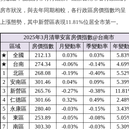
房市狀況，與去年同期相較，各行政區房價指數均呈
上漲態勢，其中新營區表現11.81%位居全市第一。
2025
年
3
月清華安富房價指數
@
台南市
區域
房價指數
月變動率
季變動率
年變
★
全國
212.13
0.03%
0.03%
5.83
★
台南
274.34
-0.06%
-0.14%
4.69
1
北區
268.08
-0.19%
-0.40%
5.52
2
安南區
301.46
0.04%
0.09%
5.39
3
新營區
265.76
-0.27%
-0.38%
11.8
4
仁德區
301.66
0.32%
0.49%
2.48
5
永康區
280.40
-0.03%
-0.15%
3.43
6
東區
253.89
-0.05%
-0.08%
5.05
7
南區
303.30
-0.03%
-0.03%
5.30