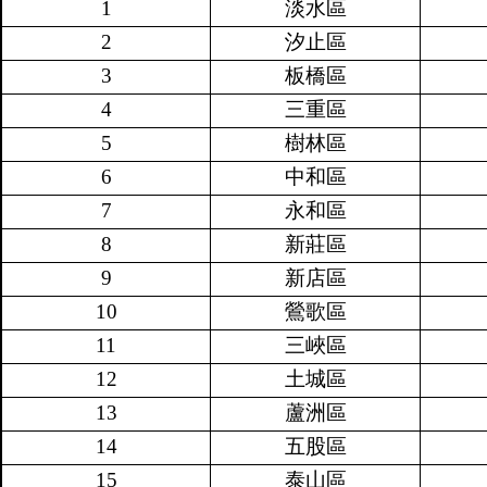
1
淡水區
2
汐止區
3
板橋區
4
三重區
5
樹林區
6
中和區
7
永和區
8
新莊區
9
新店區
10
鶯歌區
11
三峽區
12
土城區
13
蘆洲區
14
五股區
15
泰山區