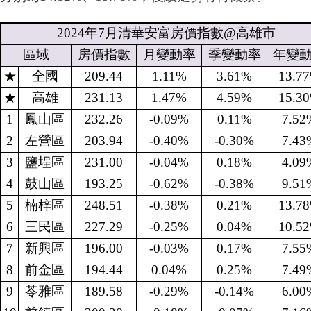
2024
年
7
月清華安富房價指數
@
高雄市
區域
房價指數
月變動率
季變動率
年變
★
全國
209.44
1.11%
3.61%
13.7
★
高雄
231.13
1.47%
4.59%
15.3
1
鳳山區
232.26
-0.09%
0.11%
7.52
2
左營區
203.94
-0.40%
-0.30%
7.43
3
鹽埕區
231.00
-0.04%
0.18%
4.09
4
鼓山區
193.25
-0.62%
-0.38%
9.51
5
楠梓區
248.51
-0.38%
0.21%
13.7
6
三民區
227.29
-0.25%
0.04%
10.5
7
新興區
196.00
-0.03%
0.17%
7.55
8
前金區
194.44
0.04%
0.25%
7.49
9
苓雅區
189.58
-0.29%
-0.14%
6.00