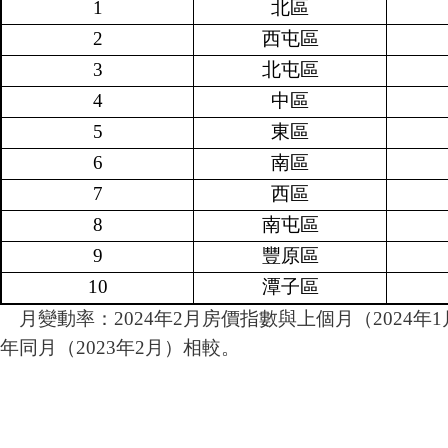
1
北區
2
西屯區
3
北屯區
4
中區
5
東區
6
南區
7
西區
8
南屯區
9
豐原區
10
潭子區
月變動率：2024年2月房價指數與上個月（2024年
年同月（2023年2月）相較。