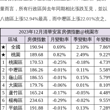
量而言，所有行政區與去年同期相比漲跌互見，並以
八德區上漲52.94%最高，而中壢區上漲22.01%次之。
2023
年
12
月清華安富房價指數
@
桃園市
區域
房價指數
月變動率
季變動率
年變
★
全國
190.94
0.69%
2.10%
7.86
★
桃園
189.68
0.82%
2.49%
9.22
1
桃園區
170.53
-0.25%
-0.18%
4.73
2
中壢區
186.26
-0.01%
0.11%
5.58
3
龜山區
186.55
-0.01%
0.15%
5.79
4
大園區
179.76
-0.06%
0.01%
8.10
5
蘆竹區
165.24
-0.17%
-0.05%
4.48
6
楊梅區
234.63
-0.29%
-0.02%
9.55
7
平鎮區
191.88
-0.01%
0.13%
7.28