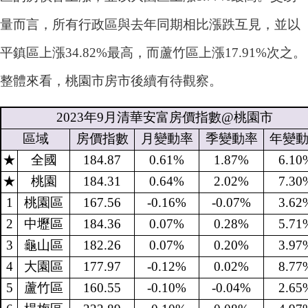
量而言，所有行政區與去年同期相比漲跌互見，並以
平鎮區上漲34.82%最高，而蘆竹區上漲17.91%次之。
整體來看，桃園市房市後續有待觀察。
2023
年
9
月清華安富房價指數
@
桃園市
區域
房價指數
月變動率
季變動率
年變
★
全國
184.87
0.61%
1.87%
6.10
★
桃園
184.31
0.64%
2.02%
7.30
1
桃園區
167.56
-0.16%
-0.07%
3.62
2
中壢區
184.36
0.07%
0.28%
5.71
3
龜山區
182.26
0.07%
0.20%
3.97
4
大園區
177.97
-0.12%
0.02%
8.77
5
蘆竹區
160.55
-0.10%
-0.04%
2.65