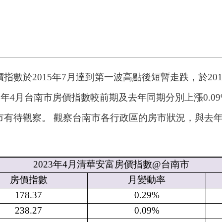
數於2015年7月達到第一波高點後短暫走跌，於20
年4月台南市房價指數較前期及去年同期分別上漲0.09
市有待觀察。 觀察台南市各行政區的房市狀況，與去
2023
年
4
月清華安富房價指數
@
台南市
房價指數
月變動率
178.37
0.29%
238.27
0.09%