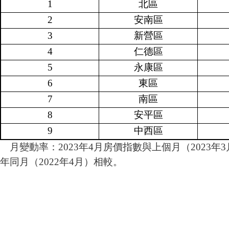
1
北區
2
安南區
3
新營區
4
仁德區
5
永康區
6
東區
7
南區
8
安平區
9
中西區
月變動率：2023年4月房價指數與上個月（2023年
年同月（2022年4月）相較。