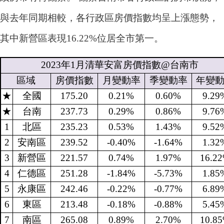
與去年同期相較，各行政區房價指數均呈上漲態勢，
其中新營區表現16.22%位居全市第一。
2023
年
1
月清華安富房價指數
@
台南市
區域
房價指數
月變動率
季變動率
年變
★
全國
175.20
0.21%
0.60%
9.29
★
台南
237.73
0.29%
0.86%
9.76
1
北區
235.23
0.53%
1.43%
9.52
2
安南區
239.52
-0.40%
-1.64%
1.32
3
新營區
221.57
0.74%
1.97%
16.2
4
仁德區
251.28
-1.84%
-5.73%
1.85
5
永康區
242.46
-0.22%
-0.77%
6.89
6
東區
213.48
-0.18%
-0.88%
5.45
7
南區
265.08
0.89%
2.70%
10.8