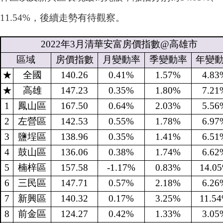
11.54%，後續走勢有待觀察。
2022
年
3
月清華安富房價指數
@
高雄市
區域
房價指數
月變動率
季變動率
年變
★
全國
140.26
0.41%
1.57%
4.83
★
高雄
147.23
0.35%
1.80%
7.21
1
鳳山區
167.50
0.64%
2.03%
5.56
2
左營區
142.53
0.55%
1.78%
6.97
3
鹽埕區
138.96
0.35%
1.41%
6.51
4
鼓山區
136.06
0.38%
1.74%
6.62
5
楠梓區
157.58
-1.17%
0.83%
14.0
6
三民區
147.71
0.57%
2.18%
6.26
7
新興區
140.32
0.17%
3.25%
11.5
8
前金區
124.27
0.42%
1.33%
3.05