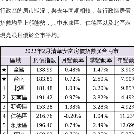
行政區的房市狀況，與去年同期相較，各行政區房價
指數均呈上漲態勢，其中永康區、仁德區以及北區表
現亮眼且優於全市平均。
2022
年
2
月清華安富房價指數
@
台南市
區域
房價指數
月變動率
季變動率
年變
★
全國
138.99
0.48%
1.47%
3.90
★
台南
183.81
0.72%
2.50%
7.90
1
北區
181.48
1.03%
3.20%
9.85
2
安南區
191.42
0.97%
3.82%
4.49
3
新營區
153.38
1.38%
3.28%
4.92
4
仁德區
216.76
-0.20%
1.04%
11.2
5
永康區
196.46
0.74%
2.49%
12.6