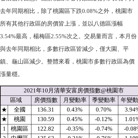
去年同期相比，除了桃園區下跌0.08%之外，桃園市
所有其他行政區的房價皆上漲，並以八德區漲幅
3.54%最高，楊梅區2.55%次之。交易量而言，本月份
與去年同期相比，多數行政區皆減少，僅大園、平
鎮、龜山區減少。整體來看，桃園市多數行政區為價
漲量穩。
2021
年
10
月清華安富房價指數
@
桃園市
區域
房價指數
月變動率
季變動率
年變
★
全國
136.31
0.43%
0.70%
3.94
★
桃園
130.59
0.45%
-0.12%
1.01
1
桃園區
122.82
-0.35%
-0.74%
-0.0