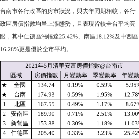
台南市各行政區的房市狀況，與去年同期相較，各行
政區房價指數均呈上漲態勢，且表現皆較全台平均亮
眼，其中仁德區漲幅達25.42%、南區18.12%及中西區
16.28%更是優於全市平均。
2021
年
5
月清華安富房價指數
@
台南市
區域
房價指數
月變動率
季變動率
年變
★
全國
134.74
0.19%
0.59%
5.95
★
台南
174.93
0.59%
1.95%
12.7
1
北區
167.55
0.49%
1.17%
8.67
2
安南區
189.90
0.71%
2.51%
13.0
3
新營區
153.88
0.30%
1.18%
11.0
4
仁德區
205.40
0.33%
3.23%
25.4