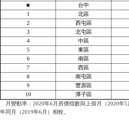
★
台中
1
北區
2
西屯區
3
北屯區
4
中區
5
東區
6
南區
7
西區
8
南屯區
9
豐原區
10
潭子區
月變動率：2020年6月房價指數與上個月（2020年
年同月（2019年6月）相較
。